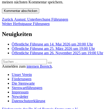
meinen nächsten Kommentar speichern.
Beitragsnavigation
Vorheriger
Zurück
August: Unterbrechung Führungen
Nächster
Beitrag:
Weiter
Herbstpause Führungen
Beitrag:
Neuigkeiten
Öffentliche Führung am 14. Mai 2026 um 20:00 Uhr
Öffentliche Führung am 25. März 2026 um 19:00 Uhr
Öffentliche Führung am 26. November 2025 um 19:00 Uhr
Suchen
Suchen
nach:
Anmelden zum
internen Bereich
.
Unser Verein
Förderungen
Die Sternwarte
Sternwartführungen
Impressum
Newsletter
Datenschutzerklärung