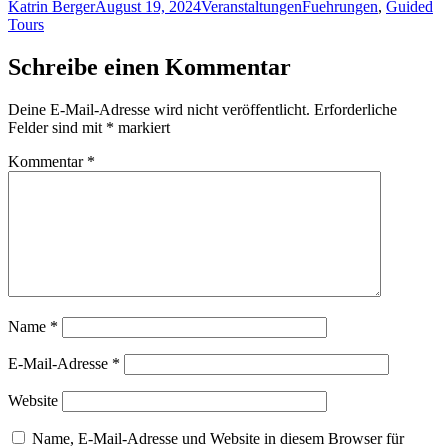
Autor
Veröffentlicht
Kategorien
Schlagwörter
Katrin Berger
August 19, 2024
Veranstaltungen
Fuehrungen
,
Guided
am
Tours
Schreibe einen Kommentar
Deine E-Mail-Adresse wird nicht veröffentlicht.
Erforderliche
Felder sind mit
*
markiert
Kommentar
*
Name
*
E-Mail-Adresse
*
Website
Name, E-Mail-Adresse und Website in diesem Browser für